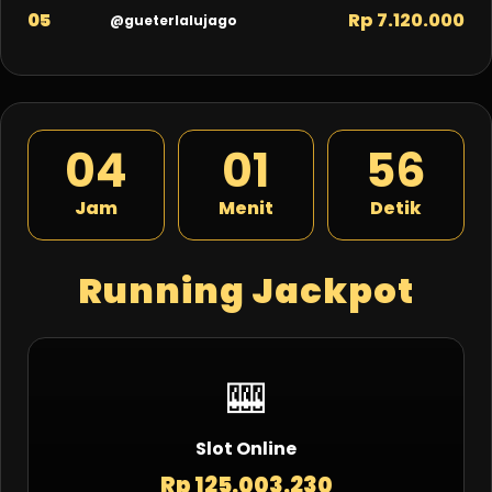
05
Rp 7.120.000
@gueterlalujago
04
01
56
Jam
Menit
Detik
Running Jackpot
🎰
Slot Online
Rp 125.003.230