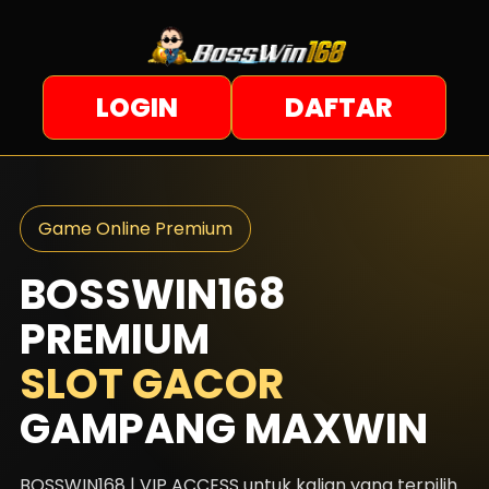
LOGIN
DAFTAR
Game Online Premium
BOSSWIN168
PREMIUM
SLOT GACOR
GAMPANG MAXWIN
BOSSWIN168 | VIP ACCESS untuk kalian yang terpilih