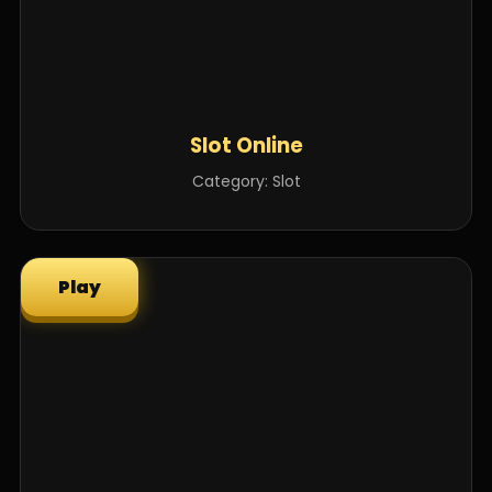
Slot Online
Category: Slot
Play