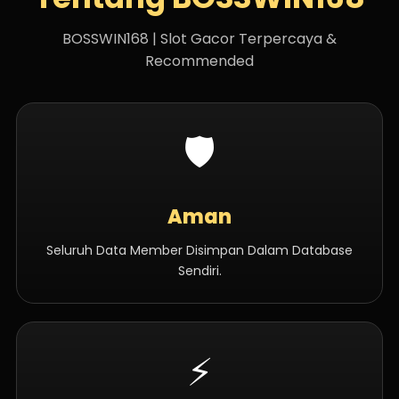
BOSSWIN168 | Slot Gacor Terpercaya &
Recommended
🛡️
Aman
Seluruh Data Member Disimpan Dalam Database
Sendiri.
⚡