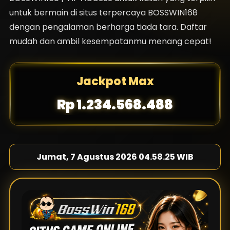
untuk bermain di situs terpercaya BOSSWIN168
dengan pengalaman berharga tiada tara. Daftar
mudah dan ambil kesempatanmu menang cepat!
Jackpot Max
Rp 1.234.571.992
Jumat,
7 Agustus 2026
04.58.25 WIB